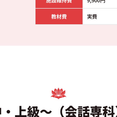
施設維持費
9,900円
教材費
実費
中・上級～（会話専科