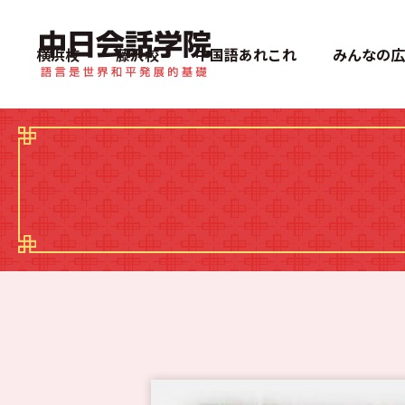
中日会話学院
横浜校
藤沢校
中国語あれこれ
みんなの広