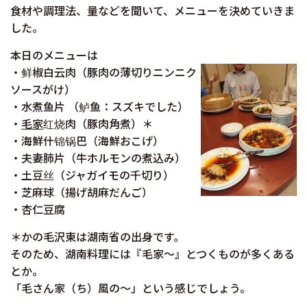
食材や調理法、量などを聞いて、メニューを決めていきま
した。
本日のメニューは
・鲜椒白云肉（豚肉の薄切りニンニク
ソースがけ）
・水煮鱼片 （鲈鱼：スズキでした）
・
毛家
红烧肉（豚肉角煮）＊
・海鮮什锦锅巴（海鮮おこげ）
・夫妻肺片（牛ホルモンの煮込み）
・土豆丝（ジャガイモの千切り）
・芝麻球（揚げ胡麻だんご）
・杏仁豆腐
＊かの毛沢東は湖南省の出身です。
そのため、湖南料理には『毛家～』とつくものが多くある
とか。
「毛さん家（ち）風の～」という感じでしょう。