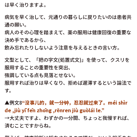
は早く治りますよ。
病気を早く治して、元通りの暮らしに戻りたいのは患者共
通の願い。
病人のその心理を踏まえて、薬の服用は健康回復の重要な
決め手であるから、
飲み忘れたりしないよう注意を与えるときの言い方。
文型として、「把の字文(処置式文)」を使って、クスリを
服用することの重要性を突出、
強調している点も見落とせない。
服用すれば治りは早くなり、拒めば遅滞するという論法で
す。
▲例文8
“没事儿的，就一分钟，忍忍就过来了。méi shìr
de ,jiù yī fēn zhōng ,rĕnren jiù guòlái le.”
→大丈夫ですよ、わずかの一分間、ちょっと我慢すれば、
済むことですからね。