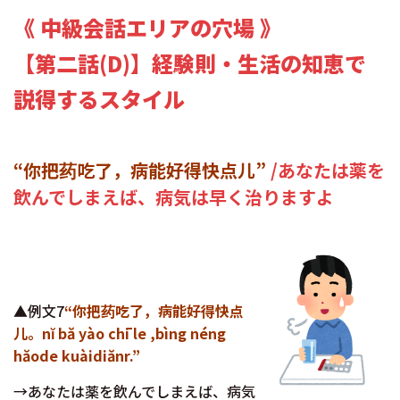
《 中級会話エリアの穴場 》
【第二話(D)】経験則・生活の知恵で
説得するスタイル
“你把药吃了，病能好得快点儿”
/あなたは薬を
飲んでしまえば、病気は早く治りますよ
▲例文7
“你把药吃了，病能好得快点
儿。nĭ bă yào chī le ,bìng néng
hăode kuàidiănr.”
→あなたは薬を飲んでしまえば、病気