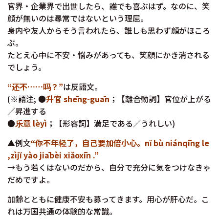
官界・企業界で出世したら、誰でも喜ぶはず。なのに、笑
顔が無いのは尋常ではないという理屈。
身内や友人からそう言われたら、誰しも思わず顔がほころ
ぶ。
たとえ心中に不安・悩みがあっても、笑顔にかき消される
でしょう。
“还不……吗？”
は反語文。
(※語注; ●
升官 shēng-guān
；【離合動詞】官位が上がる
／昇進する
●
乐意 lèyì
；【形容詞】満足である／うれしい)
▲例文
“你不年轻了，自己要加倍小心。nĭ bù niánqīng le
,zìjĭ yào jiābèi xiăoxīn .”
→もう若くはないのだから、自分で充分に気をつけなきゃ
だめですよ。
加齢とともに健康不安も募ってきます。用心が肝心だ。こ
れは万国共通の体験的な常識。