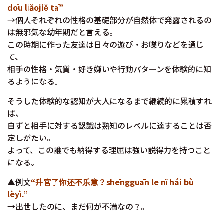
dōu liăojiĕ tā”
→個人それぞれの性格の基礎部分が自然体で発露されるの
は無邪気な幼年期だと言える。
この時期に作った友達は日々の遊び・お喋りなどを通じ
て、
相手の性格・気質・好き嫌いや行動パターンを体験的に知
るようになる。
そうした体験的な認知が大人になるまで継続的に累積すれ
ば、
自ずと相手に対する認識は熟知のレベルに達することは否
定しがたい。
よって、この誰でも納得する理屈は強い説得力を持つこと
になる。
▲例文
“升官了你还不乐意？shēngguān le nĭ hái bù
lèyì.”
→出世したのに、まだ何が不満なの？。