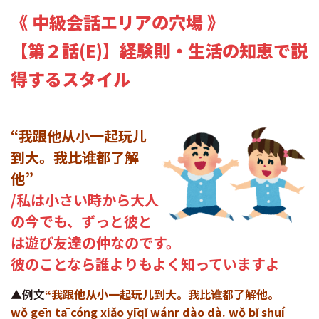
《 中級会話エリアの穴場 》
【第２話(E)】経験則・生活の知恵で説
得するスタイル
“我跟他从小一起玩儿
到大。我比谁都了解
他”
/私は小さい時から大人
の今でも、ずっと彼と
は遊び友達の仲なのです。
彼のことなら誰よりもよく知っていますよ
▲例文
“我跟他从小一起玩儿到大。我比谁都了解他。
wǒ gēn tā cóng xiăo yīqĭ wánr dào dà. wǒ bĭ shuí