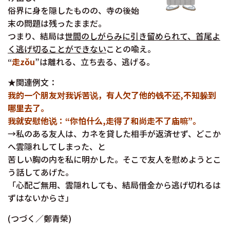
俗界に身を隠したものの、寺の後始
末の問題は残ったままだ。
つまり、結局は
世間のしがらみに引き留められて、首尾よ
く逃げ切ることができない
ことの喩え。
“
走zǒu
”は離れる、立ち去る、逃げる。
★関連例文：
我的一个朋友对我诉苦说，有人欠了他的钱不还,不知躲到
哪里去了。
我就安慰他说：“你怕什么,走得了和尚走不了庙嘛”。
→私のある友人は、カネを貸した相手が返済せず、どこか
へ雲隠れしてしまった、と
苦しい胸の内を私に明かした。そこで友人を慰めようとこ
う話してあげた。
「心配ご無用、雲隠れしても、結局借金から逃げ切れるは
ずはないからさ」
(つづく／鄭青榮)