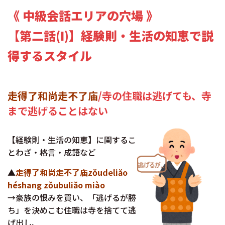
《 中級会話エリアの穴場 》
【第二話(I)】経験則・生活の知恵で説
得するスタイル
走得了和尚走不了庙
/寺の住職は逃げても、寺
まで逃げることはない
【経験則・生活の知恵】に関するこ
とわざ・格言・成語など
▲
走得了和尚走不了庙zǒudeliăo
héshang zǒubuliăo miào
→豪族の恨みを買い、「逃げるが勝
ち」を決めこむ住職は寺を捨てて逃
げ出し、