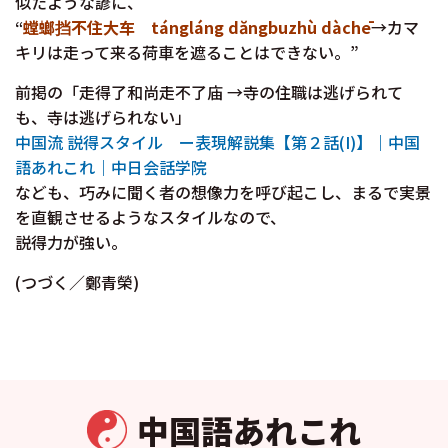
似たような諺に、
“
螳螂挡不住大车 tángláng dăngbuzhù dàchē
→カマ
キリは走って来る荷車を遮ることはできない。”
前掲の「走得了和尚走不了庙 →寺の住職は逃げられて
も、寺は逃げられない」
中国流 説得スタイル ー表現解説集【第２話(I)】｜中国
語あれこれ｜中日会話学院
なども、巧みに聞く者の想像力を呼び起こし、まるで実景
を直観させるようなスタイルなので、
説得力が強い。
(つづく／鄭青榮)
中国語あれこれ