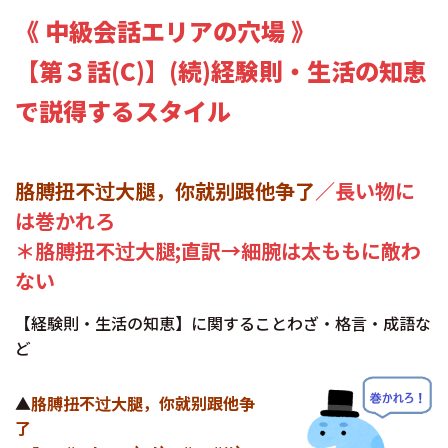
《 中級会話エリアの穴場 》
【第３話(C)】(続)経験則・生活の知恵
で説得するスタイル
胳膊扭不过大腿，你就别跟他争了
／長い物に
は巻かれろ
＊胳膊扭不过大腿;直訳→細腕は太ももに敵わ
ない
【経験則・生活の知恵】に関することわざ・格言・成語な
ど
▲
胳膊扭不过大腿，你就别跟他争
了