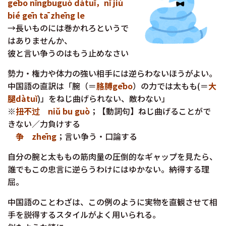
gēbo nĭngbuguò dàtuĭ，nĭ jiù
bié gēn tā zhēng le
→長いものには巻かれろというで
はありませんか、
彼と言い争うのはもう止めなさい
勢力・権力や体力の強い相手には逆らわないほうがよい。
中国語の直訳は「腕（＝
胳膊gēbo
）の力では太もも(＝
大
腿dàtuĭ
)」をねじ曲げられない、敵わない」
※
扭不过 niǔ bu guò
；【動詞句】ねじ曲げることがで
きない／力負けする
争 zhēng
；言い争う・口論する
自分の腕と太ももの筋肉量の圧倒的なギャップを見たら、
誰でもこの忠言に逆らうわけにはゆかない。納得する理
屈。
中国語のことわざは、この例のように実物を直観させて相
手を説得するスタイルがよく用いられる。