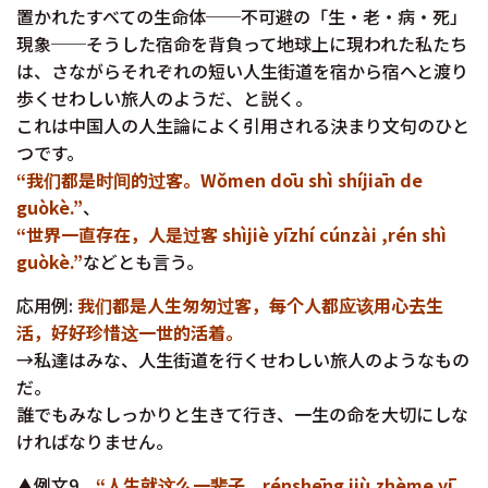
置かれたすべての生命体──不可避の「生・老・病・死」
現象──そうした宿命を背負って地球上に現われた私たち
は、さながらそれぞれの短い人生街道を宿から宿へと渡り
歩くせわしい旅人のようだ、と説く。
これは中国人の人生論によく引用される決まり文句のひと
つです。
“我们都是时间的过客。Wǒmen dōu shì shíjiān de
guòkè.”
、
“世界一直存在，人是过客 shìjiè yīzhí cúnzài ,rén shì
guòkè.”
などとも言う。
応用例:
我们都是人生匆匆过客，每个人都应该用心去生
活，好好珍惜这一世的活着。
→私達はみな、人生街道を行くせわしい旅人のようなもの
だ。
誰でもみなしっかりと生きて行き、一生の命を大切にしな
ければなりません。
▲例文9
“人生就这么一辈子。rénshēng jiù zhème yī