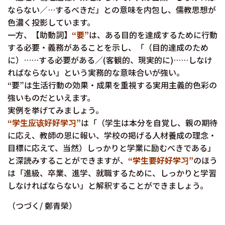
ならない／…するべきだ」との意味を内包し、儒教思想が
色濃く投影しています。
一方、【助動詞】
“要”
は、ある目的を達成するために行動
する必要・義務があることを示し、「（目的達成のため
に）……する必要がある／(客観的、現実的に)……しなけ
ればならない」という実務的な意味合いが強い。
“要”は生活行動の効果・成果を重視する実用主義的色彩の
強いものだといえます。
実例を挙げてみましょう。
“学生应该好好学习”
は「（学生は本分を自覚し、親の期待
に応え、教師の恩に報い、学校の掲げる人材養成の理念・
目標に応えて、当然）しっかりと学業に励むべきである」
と深読みすることができますが、
“学生要好好学习”
のほう
は「進級、卒業、進学、就職するために、しっかりと学習
しなければならない」と解釈することができましょう。
（つづく/ 鄭青榮）