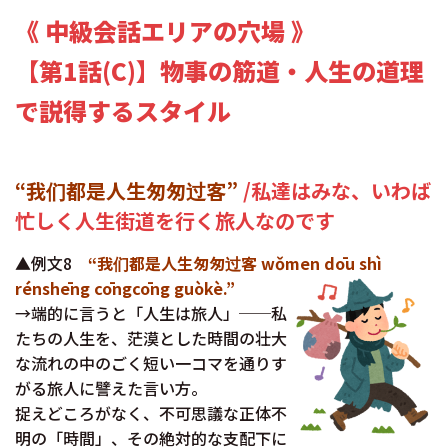
《 中級会話エリアの穴場 》
【第1話(C)】物事の筋道・人生の道理
で説得するスタイル
“我们都是人生匆匆过客”
/私達はみな、いわば
忙しく人生街道を行く旅人なのです
▲例文8
“我们都是人生匆匆过客 wǒmen dōu shì
rénshēng cōngcōng guòkè.”
→端的に言うと「人生は旅人」──私
たちの人生を、茫漠とした時間の壮大
な流れの中のごく短い一コマを通りす
がる旅人に譬えた言い方。
捉えどころがなく、不可思議な正体不
明の「時間」、その絶対的な支配下に