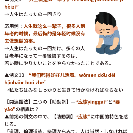
bèizi”
→人生はたったの一回きり
応用例：
人生就这么一辈子，很多人到
年老的时候，最后悔的是年轻时候没有
去做想做的事。
→人生はたったの一回だけ、多くの人
は老年になって一番後悔するのは、
若い時にやりたいことをやらなかったことである。
▲例文10
“我们都得好好儿活着。wǒmen dōu dĕi
hăohāor huó zhe”
→私たちはみなしっかりと生きて行かなければならない
【関連語法】二つの【助動詞】—
“应该yīnggāi”
と
“要
yào”
の相異は？
▲前掲の例文の中で、【助動詞】
“应该”
に中国的特色を感
じる。
「道理、倫理道徳、条理からみて、人は当然…しなければ