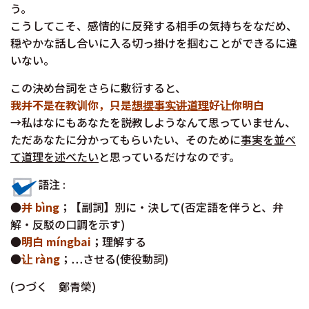
う。
こうしてこそ、感情的に反発する相手の気持ちをなだめ、
穏やかな話し合いに入る切っ掛けを掴むことができるに違
いない。
この決め台詞をさらに敷衍すると、
我并不是在教训你，只是
想摆事实讲道理
好让你明白
→私はなにもあなたを説教しようなんて思っていません、
ただあなたに分かってもらいたい、そのために
事実を並べ
て道理を述べたい
と思っているだけなのです。
語注 :
●
并 bìng
；【副詞】別に・決して(否定語を伴うと、弁
解・反駁の口調を示す)
●
明白 míngbai
；理解する
●
让 ràng
；…させる(使役動詞)
(つづく 鄭青榮)