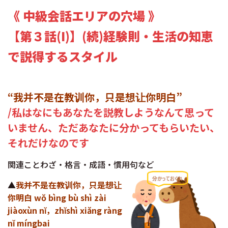
《 中級会話エリアの穴場 》
【第３話(I)】(続)経験則・生活の知恵
で説得するスタイル
“我并不是在教训你，只是想让你明白”
/私はなにもあなたを説教しようなんて思って
いません、ただあなたに分かってもらいたい、
それだけなのです
関連ことわざ・格言・成語・慣用句など
▲
我并不是在教训你，只是想让
你明白 wŏ bìng bù shì zài
jiàoxùn nĭ，zhĭshì xiăng ràng
nĭ míngbai