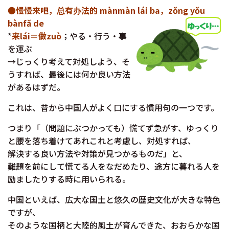
●
慢慢来吧，总有办法的 mànmàn lái ba，zǒng yǒu
bànfă de
*
来lái＝做zuò
；やる・行う・事
を運ぶ
→じっくり考えて対処しよう、そ
うすれば、最後には何か良い方法
があるはずだ。
これは、昔から中国人がよく口にする慣用句の一つです。
つまり「（問題にぶつかっても）慌てず急がす、ゆっくり
と腰を落ち着けてあれこれと考慮し、対処すれば、
解決する良い方法や対策が見つかるものだ」と、
難題を前にして慌てる人をなだめたり、途方に暮れる人を
励ましたりする時に用いられる。
中国といえば、広大な国土と悠久の歴史文化が大きな特色
ですが、
そのような国柄と大陸的風土が育んできた、おおらかな国