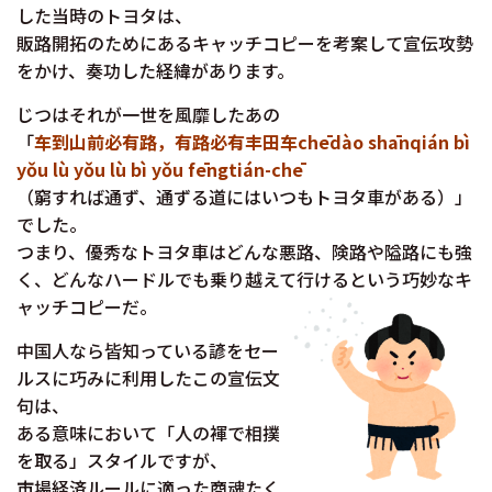
した当時のトヨタは、
販路開拓のためにあるキャッチコピーを考案して宣伝攻勢
をかけ、奏功した経緯があります。
じつはそれが一世を風靡したあの
「
车到山前必有路，有路必有丰田车chēdào shānqián bì
yǒu lù yǒu lù bì yǒu fēngtián-chē
（窮すれば通ず、通ずる道にはいつもトヨタ車がある）」
でした。
つまり、優秀なトヨタ車はどんな悪路、険路や隘路にも強
く、どんなハードルでも乗り越えて行けるという巧妙なキ
ャッチコピーだ。
中国人なら皆知っている諺をセー
ルスに巧みに利用したこの宣伝文
句は、
ある意味において「人の褌で相撲
を取る」スタイルですが、
市場経済ルールに適った商魂たく