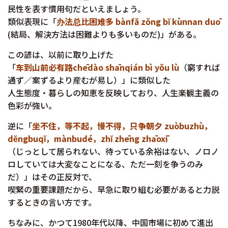
民性を表す慣用句だといえましょう。
類似表現に「
办法总比困难多 bànfă zǒng bĭ kùnnan duō
(結局、解決方法は困難よりも多いものだ)」がある。
この諺は、以前に取り上げた
「
车到山前必有路chēdào shānqián bì yǒu lù
（窮すれば
通ず／案ずるより産むが易し）」に類似した
人生態度・暮らしの知恵を反映しており、人生楽観主義の
色彩が強い。
逆に「
坐不住，等不起，慢不得，只争朝夕 zuòbuzhù，
dĕngbuqĭ，mànbudé，zhĭ zhēng zhāoxī
（じっとして居られない、待っている余裕はない、ノロノ
ロしていては大変なことになる、ただ一刻を争うのみ
だ）」はその正反対で、
喫緊の重要課題だから、早急に取り組む必要があると力説
するときの言い方です。
ちなみに、かつて1980年代以降、中国市場に初めて進出