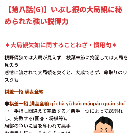
【第八話(G)】いぶし銀の大局観に秘
められた強い説得力
＊大局観欠如に関することわざ・慣用句＊
視野偏狭では大局が見えず 枝葉末節に拘泥しては大局を
見失う
感情に流されて大局観を欠くと、大成できず、命取りのリ
スクも
棋差一招 满盘全输
●
棋差一招,满盘全输 qí chà yīzhāo mănpán quán shū
→一手指し間違えて完敗する／悪手一つによって総崩れ
し、完敗する(囲碁・将棋等)。
局部の争いに目を奪われて悪手