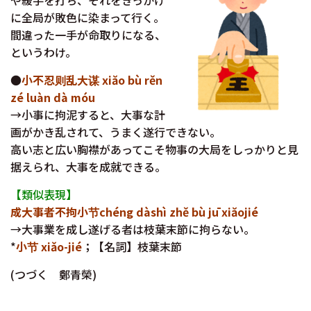
や緩手を打ち、それをきっかけ
に全局が敗色に染まって行く。
間違った一手が命取りになる、
というわけ。
●
小不忍则乱大谋 xiăo bù rěn
zé luàn dà móu
→小事に拘泥すると、大事な計
画がかき乱されて、うまく遂行できない。
高い志と広い胸襟があってこそ物事の大局をしっかりと見
据えられ、大事を成就できる。
【類似表現】
成大事者不拘小节chéng dàshì zhě bù jū xiăojié
→大事業を成し遂げる者は枝葉末節に拘らない。
*
小节 xiǎo-jié
；【名詞】枝葉末節
(つづく 鄭青榮)