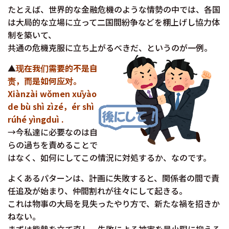
たとえば、世界的な金融危機のような情勢の中では、各国
は大局的な立場に立って二国間紛争などを棚上げし協力体
制を築いて、
共通の危機克服に立ち上がるべきだ、というのが一例。
▲
现在我们需要的不是自
责，而是如何应对。
Xiànzài wǒmen xūyào
de bù shì zìzé，ér shì
rúhé yìngduì .
→今私達に必要なのは自
らの過ちを責めることで
はなく、如何にしてこの情況に対処するか、なのです。
よくあるパターンは、計画に失敗すると、関係者の間で責
任追及が始まり、仲間割れが往々にして起きる。
これは物事の大局を見失ったやり方で、新たな禍を招きか
ねない。
まずは態勢を立て直し、失敗による被害を最小限に抑える