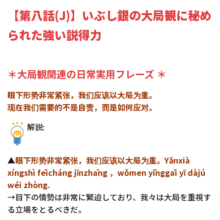
【第八話(J)】いぶし銀の大局観に秘め
られた強い説得力
＊大局観関連の日常実用フレーズ ＊
眼下形势非常紧张，我们应该以大局为重。
现在我们需要的不是自责，而是如何应对。
解説:
▲
眼下形势非常紧张，我们应该以大局为重。Yănxià
xíngshì fēicháng jĭnzhāng ，wǒmen yīnggāi yĭ dàjú
wéi zhòng.
→目下の情勢は非常に緊迫しており、我々は大局を重視す
る立場をとるべきだ。