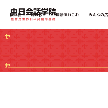
中日会話学院
横浜校
藤沢校
中国語あれこれ
みんなの広