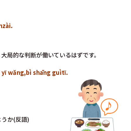
zài.
く大局的な判断が働いているはずです。
ăng,bì shāng guìtĭ.
うか(反語)