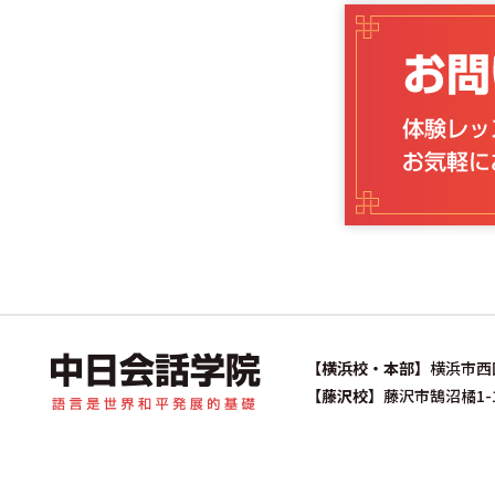
中日会話学院｜中国語専門塾（横
【横浜校・本部】
横浜市西区平
【藤沢校】
藤沢市鵠沼橘1-1