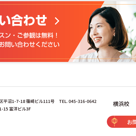
浜校・藤沢校）
沼1-7-18 篠崎ビル111号 TEL. 045-316-0642
横浜校
-15 富洋ビル3F
お