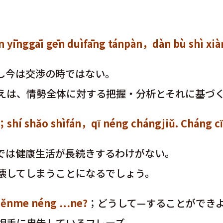
 gēn duìfāng tánpàn，dàn bù shì xiàn
し今は交渉の時ではない。
えは、情勢全体に対する把握・分析とそれに基づ
ìfán，qĭ néng chángjiǔ. Cháng cĭ yĭ w
では健康生活が長続きするわけがない。
壊してしまうことになるでしょう。
nme néng …ne?
；どうして—することができよ
相手に忠告しているフレーズ。