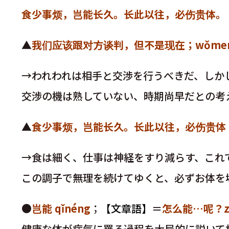
食少事烦，岂能长久。长此以往，必伤贵体。
▲
我们应该跟对方谈判，但不是现在；wǒmen yīnggāi
→われわれは相手と交渉を行うべきだ、しか
交渉の機は熟していない、時期尚早だとの考
▲
食少事烦，岂能长久。长此以往，必伤贵体；shí shăo sh
→食は細く、仕事は神経をすり減らす、これ
この調子で無理を続けてゆくと、必ずお体を
●
岂能 qǐnéng
；
【文章語】
＝
怎么能…呢？zě
健康な体が病気に罹る過程を大局的に説いて