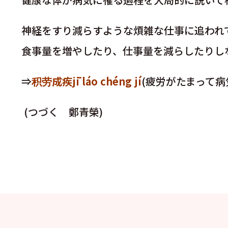
神経をすり減らすような煩雑な仕事に追われ
食事量を増やしたり、仕事量を減らしたりし
⇒
积劳成疾jī láo chéng jí
(疲労がたまって病
(つづく 鄭青榮)