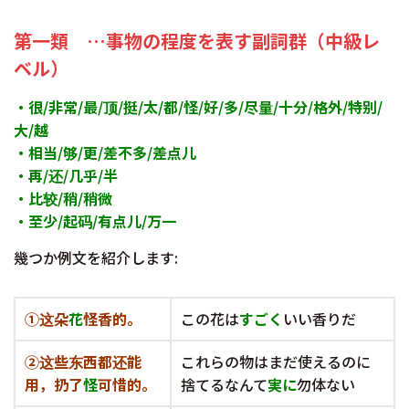
第一類 …事物の程度を表す副詞群（中級レ
ベル）
・很/非常/最/顶/挺/太/都/怪/好/多/尽量/十分/格外/特别/
大/越
・相当/够/更/差不多/差点儿
・再/还/几乎/半
・比较/稍/稍微
・至少/起码/有点儿/万一
幾つか例文を紹介します:
①
这朵
花
怪香的。
この花は
すごく
いい香りだ
②这些东西都还能
これらの物はまだ使えるのに
用，扔了
怪
可惜的。
捨てるなんて
実に
勿体ない