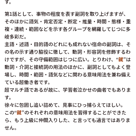
す。
第1話として、事物の程度を表す副詞を取り上げますが、
そのほかに語気・肯定否定・断定・推量・時間・態様・重
複・連続・範囲などを示す各グループを網羅してじつに多
岐多彩だ。
主語・述語・目的語のどれにも成れない宿命の副詞は、そ
の名の示す通り脇役に徹して、動詞・形容詞を修飾するわ
けですが、その守備範囲はじつに広い。とりわけ、“
就
”は
動詞・介詞と接続詞の用法のほかに、副詞としてもよく登
場し、時間・範囲・語気などに関わる意味用法を兼ね備え
ている超働き者です。
超マルチ語であるが故に、学習者泣かせの曲者でもありま
す。
徐々に包囲し追い詰めて、見事にひっ捕らえてほしい。
この“
就
”のそれぞれの意味用法を習得することができた
ら、もう上級に仲間入りした、と言っても過言ではありま
せん。