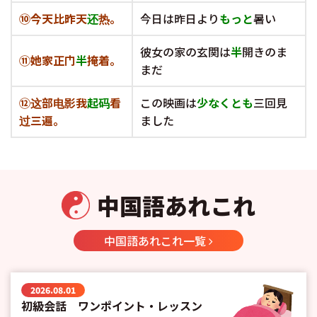
⑩
今天比昨天
还
热。
今日は昨日より
もっと
暑い
彼女の家の玄関は
半
開きのま
⑪
她家正门
半
掩着。
まだ
⑫
这部电影我
起码
看
この映画は
少なくとも
三回見
过三遍。
ました
中国語あれこれ
中国語あれこれ一覧
2026.08.01
初級会話 ワンポイント・レッスン