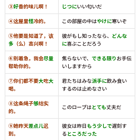
③
好
香的味儿啊！
じつに
いい匂いだ
④
这屋里
怪
冷的。
この部屋の中は
やけに
寒いぞ
⑤
他要是知道了，该
彼がもし知ったなら、
どんな
多
（么）高兴啊！
に
喜ぶことだろう
⑥
别着急，我会
尽量
焦らないで、
できる限り
お手伝
帮助你的。
いしますから
⑦
你们都不要
大
吃
大
君たちはみな
派手に
飲み食い
喝。
するのは止めなさい
⑧
这条绳子
够
结实
このロープは
とても
丈夫だ
的。
⑨
她昨天
差点儿
迟
彼女は昨日
もう少しで
遅刻す
到。
る
ところだった