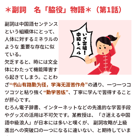
＊副詞 名「脇役」物語＊（第1話）
副詞は中国語センテンス
という組織体にとって、
人体に対するミネラルの
ような 重要な存在に似
ている。
欠乏すると、時には文全
体にわたって機能障害す
ら起きてしまう。ことわ
ざ
“书山有路勤为径，学海无涯苦作舟”
の通り、一つ一つコ
ツコツと粘り強く
“勤学苦练”
、丁寧に学んで習得すること
が肝心です。
むろん電子辞書、インターネットなどの先進的な学習手段
やグッズの活用は不可欠です。某教授は、「さ迷える中国
語中級浪人」が日本には多いと嘆くが、 副詞攻略が上級
進出への突破口の一つになるに違いない、と期待していま