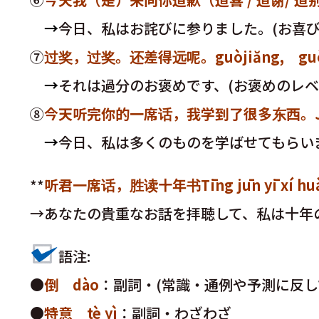
→
今日、私はお詫びに参りました。(お喜び
⑦
过奖，过奖。还差得远呢。guòjiăng, guòjiăn
→
それは過分のお褒めです、(お褒めのレベ
⑧
今天听完你的一席话，我学到了很多东西。Jīntiān tīng
→
今日、私は多くのものを学ばせてもらい
**
听君一席话，胜读十年书Tīng jūn yī xí huà,sh
→あなたの貴重なお話を拝聴して、私は十
語注:
●
倒 dào
：副詞・(常識・通例や予測に反し
●
特意 tè yì
：副詞・わざわざ