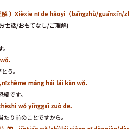
ièxie nĭ de hăoyì（bāngzhù/guānxīn/zhà
世話/おもてなし/ご理解)
す。
wǒ.
がとう。
ème máng hái lái kàn wǒ.
恐縮です。
ì wǒ yīnggāi zuò de.
当たり前のことですから。
ān wǒ(shì)lái xiàng nĭ dàoqiàn(dàoxĭ 