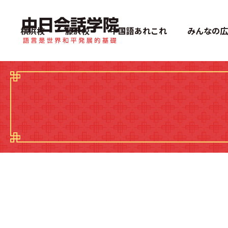
中日会話学院
横浜校
藤沢校
中国語あれこれ
みんなの広