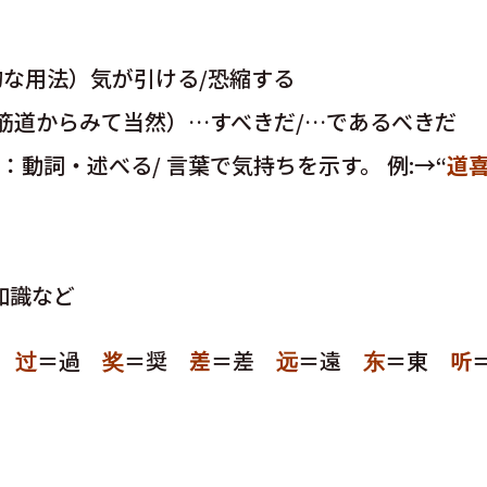
な用法）気が引ける/恐縮する
筋道からみて当然）…すべきだ/…であるべきだ
”：動詞・述べる/ 言葉で気持ちを示す。 例:→“
道喜
知識など
解
过
＝過
奖
＝奨
差
＝差
远
＝遠
东
＝東
听