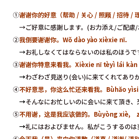
①
谢谢你的好意（帮助 / 关心 / 照顾 / 招待 / 理解 ）X
→ご好意に感謝します。(お力添え/ご配慮/お
②
我倒要谢谢你。Wǒ dào yào xièxie nĭ.
→
お礼しなくてはならないのは私のほうで
③
谢谢你特意来看我。Xièxie nĭ tèyì lái kàn 
→
わざわざ見送り(会い)に来てくれてあり
④
不好意思，你这么忙还来看我。Bùhăo yìsi,nĭzh
→
そんなにお忙しいのに会いに来て頂き、
⑤
不用谢，这是我应该做的。Bùyòng xiè, zhèsh
→
礼にはおよびません。私がこうするのは
⑥
今天我（是）来向你道歉（道喜 / 道谢/ 道别）的。jīnti