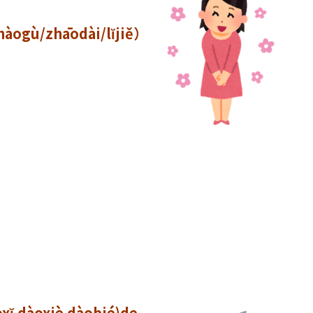
ogù/zhāodài/lĭjiě）
dàoxiè dàobié)de.