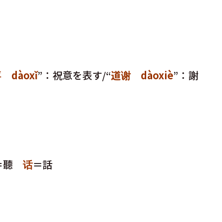
 dàoxǐ
”：祝意を表す/“
道谢 dàoxiè
”：謝
＝聽
话
＝話