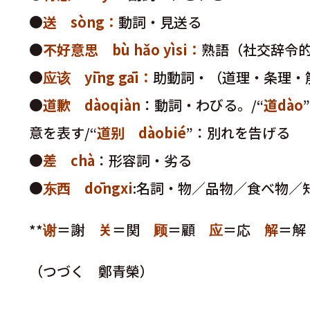
●
送 sòng：
動詞・見送る
●
不好意思 bù hǎo yìsi：
熟語（社交辞令的
●
应该 yīng gāi：
助動詞・（道理・条理・
●
道歉 dàoqiàn
：動詞・わびる。/“
道dào
意を表す/“
道别 dàobié
”：別れを告げる
●
差 chà
：形容詞・劣る
●
东西 dōngxi
:名詞・物／品物／食べ物／
**
谢
＝謝
关
＝関
顾
＝顧
应
＝応
解
＝
（つづく 鄭青榮）