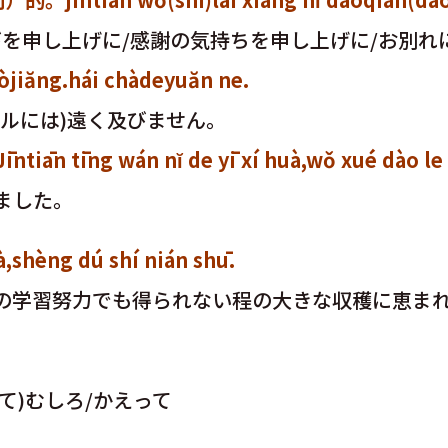
を申し上げに/感謝の気持ちを申し上げに/お別れに
g.hái chàdeyuăn ne.
ルには)遠く及びません。
 wán nĭ de yī xí huà,wǒ xué dào le h
ました。
èng dú shí nián shū.
年の学習努力でも得られない程の大きな収穫に恵
て)むしろ/かえって