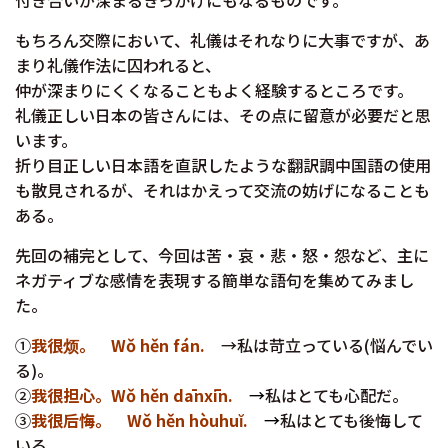
付き合いが深まるきっかけにもなるものです。
もちろん交際において、礼儀はそれなりに大事ですが、あ
まり礼儀作法に囚われると、
仲が深まりにくくなることもよく経験するところです。
礼儀正しい日本の皆さんには、その点に留意が必要だと思
います。
折り目正しい日本語を直訳したような翻訳調中国語の使用
も散見されるが、それはかえって交流の妨げになることも
ある。
先回の補完として、今回は苦・哀・悲・怒・怨など、主に
ネガティブな感情を表現する簡単な語句を集めてみまし
た。
①
我很烦。 Wǒ hěn fán.
→私は苛立っている(悩んでい
る)。
②
我很担心。Wǒ hěn dānxīn.
→
私はとても心配だ。
③
我很后悔。 Wǒ hěn hòuhuĭ.
→
私はとても後悔して
いる。