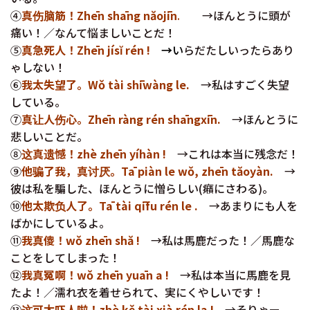
④
真伤脑筋！Zhēn shāng năojīn
.
→ほんとうに頭が
痛い！／なんて悩ましいことだ！
⑤
真急死人！Zhēn jísĭ rén !
→
い
らだたしいったらあり
ゃしない！
⑥
我太失望了。Wǒ tài shīwàng le.
→私はすごく失望
している。
⑦
真让人伤心。Zhēn ràng rén shāngxīn.
→ほんとうに
悲しいことだ。
⑧
这真遗憾！zhè zhēn yíhàn !
→これは本当に残念だ！
⑨
他骗了我，真讨厌。Tā piàn le wǒ, zhēn tăoyàn.
→
彼は私を騙した、ほんとうに憎らしい(癪にさわる)。
⑩
他太欺负人了。Tā tài qīfu rén le .
→あまりにも人を
ばかにしているよ。
⑪
我真傻！wǒ zhēn shă !
→私は馬鹿だった！／馬鹿な
ことをしてしまった！
⑫
我真冤啊！wǒ zhēn yuān a !
→私は本当に馬鹿を見
たよ！／濡れ衣を着せられて、実にくやしいです！
⑬
这可太吓人啦！zhè kě tài xià rén la !
→そりゃー、