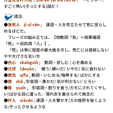
すごく怖い(ぞっとする)話だ！
語注:
●
急死人 jí-sǐ-rén
; 連語・人を苛立たせて死に至らし
めるほどだ。
フレーズの組み立ては、【他動詞「急」＋結果補語
「死」＋目的語「人」】。
「死」は単に程度の最大級を示し、死亡には直結しない
やや大げさな言い方
●
伤心 shāngxīn
; 動詞・悲しむ / 心を痛める
●
讨厌 tǎoyàn
; 嫌う/ 嫌いだ/ いやだ/ 気に食わない
●
欺负 qīfu
; 動詞・いじめる/侮辱する/ ばかにする
●
傻 shǎ
; 形容詞・愚かだ/ 気が利かない/ とろい
●
冤 yuān
; 形容詞・割りを食う/カモにされてくやし
い/ばかな目に遭った／濡れ衣を着せられて無念だ
●
吓人 xiàrén
; 連語・人を驚かす/人の度肝を抜くよう
な/ぞっとさせるような