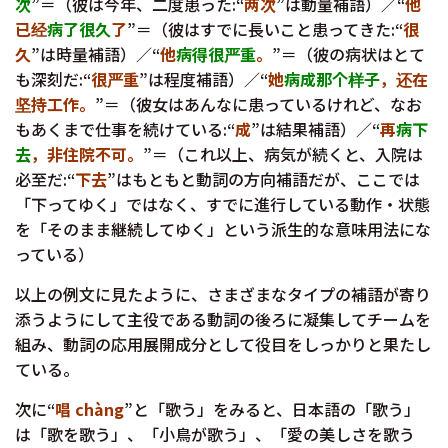
次
”＝（彼は今年、二度患った:“
两次
”は動量補語）／“
他
已经
病了很久
了
”＝（彼はすでに長いこと患ってきた:“
很
久
”は時量補語）／“
他
病得很严重
。
”＝（彼の病状はとて
も深刻だ:“
很严重
”は程度補語）／“
她
病成那个样子
，还在
坚持工作。
”＝（彼女はあんなに患っているけれど、なお
もあくまで仕事を続けている:“
成
”は結果補語）／“
再
病下
去
，非住院不可。
”＝（これ以上、病気が続くと、入院は
必至だ:“
下去
”はもともと動詞の方向補語だが、ここでは
「下ってゆく」ではなく、すでに進行している動作・状態
を「そのまま継続してゆく」という派生的な意味用法にな
っている）
以上の例文に見たように、さまざまなタイプの補語が寄り
添うようにして主役である動詞の後ろに凝集してチームを
組み、動詞の応用展開成分として役目をしっかりと果たし
ている。
次に“
唱 chàng
”と「歌う」をみると、日本語の「歌う」
は「歌を歌う」、「小鳥が歌う」、「愛の美しさを歌う