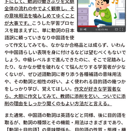
トにして、動詞の働きぶりを文脈
全体の流れの中でよく観察し、そ
の意味用法を噛みしめてゆくこと
が大事です。
こうした学習プロセ
スを踏まえずに、単に動詞の日本
語訳に頼っていきなり中国語を使
って作文してみても、なかなか合格品とは成らず、いわん
や中国語らしい表現を身に付けるなどは望むべくもないで
しょう。中級レベルまで進んできたのに、そこで足踏みし
たり、なかなか壁を破れなくて悩んだりする学習者が少な
くないが、ぜひ述語動詞に寄り添う各種補語の意味用法
や、その動詞と相性の好い、よく使われる目的語の幾つか
をしっかり学び、覚えてほしい。
作文が好きな学習者な
ら、大胆に作文してみて、教師に添削を乞い、ついでに添
削の理由をしっかり聞くのもよい方法だと言える。
また通常、中国語の動詞は英語などと同様、後に目的語を
取るが、動詞の種類とその機能・用法はさまざまであり、
【動詞＋目的語】の意味関係も、目的語の性質・態様・機