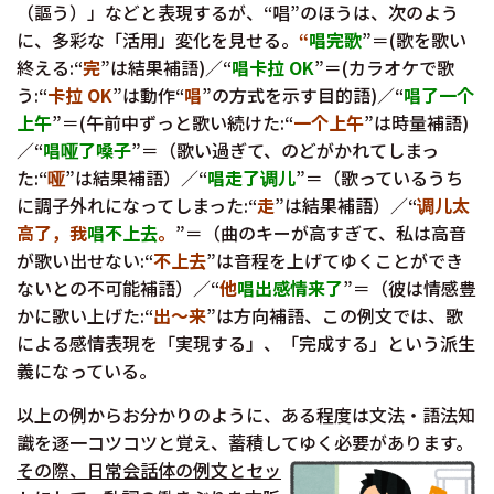
（謳う）」などと表現するが、“唱”のほうは、次のよう
に、多彩な「活用」変化を見せる。
“
唱完歌
”＝(歌を歌い
終える:“
完
”は結果補語)／“
唱卡拉 OK
”＝(カラオケで歌
う:“
卡拉 OK
”は動作“
唱
”の方式を示す目的語)／“
唱了一个
上午
”＝(午前中ずっと歌い続けた:“
一个上午
”は時量補語)
／“
唱哑了嗓子
”＝（歌い過ぎて、のどがかれてしまっ
た:“
哑
”は結果補語）／“
唱走了调儿
”＝（歌っているうち
に調子外れになってしまった:“
走
”は結果補語）／“
调儿太
高了，我
唱不上去
。
”＝（曲のキーが高すぎて、私は高音
が歌い出せない:“
不上去
”は音程を上げてゆくことができ
ないとの不可能補語）／“
他
唱出感情来了
”＝（彼は情感豊
かに歌い上げた:“
出〜来
”は方向補語、この例文では、歌
による感情表現を「実現する」、「完成する」という派生
義になっている。
以上の例からお分かりのように、ある程度は文法・語法知
識を逐一コツコツと覚え、蓄積してゆく必要があります。
その際、日常会話体の例文とセッ