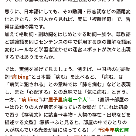
思うに、日本語にしても、その動詞・形容詞などの語尾変
化ときたら、外国人から見れば、実に「複雑怪奇」で、習
得は至難の業です。
加えて格助詞・副助詞をはじめとする助詞一族や、尊敬語
と謙譲語を同じセンテンスの中で併用する際の難解な語尾
変化ルールなど学習者泣かせの迷宮スポットが次々と出現
するではありませんか。
では、実例を挙げて見ましょう。例えば、中国語の述語動
詞“
病 bìng
”と日本語「病む」を比べると、「病む」は
「病気に犯される」との意味では「肺を病む」などと表現
し、また「心配する」との意味では「気に病む」と言う。
一方、“
病 bìng
”は“
屋子里
病着一个人
”＝（直訳→部屋の
中はひとりの人が病気を罹っている状態だ【*これは初級
で習う《存現文》に該当→事物・人物の存在・出現などを
描述する文型】:意訳→ふと見ると、部屋の中でひとりの
人が病んでいる光景が目に映ってくる）／ “
他今年
病过两