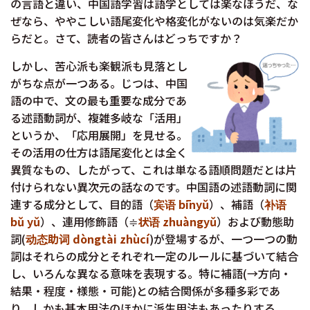
の言語と違い、中国語学習は語学としては楽なほうだ、な
ぜなら、ややこしい語尾変化や格変化がないのは気楽だか
らだと。さて、読者の皆さんはどっちですか？
しかし、苦心派も楽観派も見落とし
がちな点が一つある。じつは、中国
語の中で、文の最も重要な成分であ
る述語動詞が、複雑多岐な「活用」
というか、「応用展開」を見せる。
その活用の仕方は語尾変化とは全く
異質なもの、したがって、これは単なる語順問題だとは片
付けられない異次元の話なのです。中国語の述語動詞に関
連する成分として、目的語（
宾语 bīnyǔ
）、補語（
补语
bǔ yǔ
）、連用修飾語（≑
状语 zhuàngyǔ
）および動態助
詞(
动态助词 dòngtài zhùcí
)が登場するが、一つ一つの動
詞はそれらの成分とそれぞれ一定のルールに基づいて結合
し、いろんな異なる意味を表現する。特に補語(→方向・
結果・程度・様態・可能)との結合関係が多種多彩であ
り、しかも基本用法のほかに派生用法もあったりする。