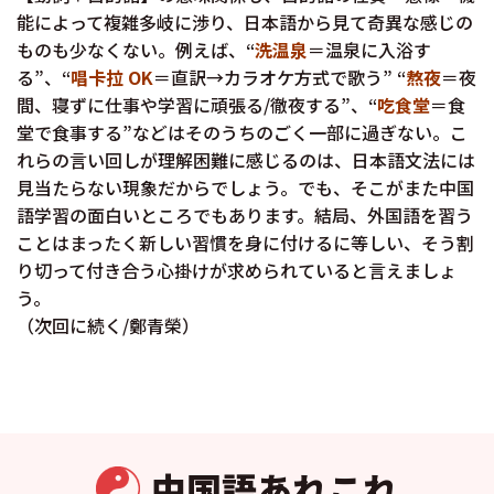
能によって複雑多岐に渉り、日本語から見て奇異な感じの
ものも少なくない。例えば、“
洗温泉
＝温泉に入浴す
る”、“
唱卡拉 OK
＝直訳→カラオケ方式で歌う” “
熬夜
＝夜
間、寝ずに仕事や学習に頑張る/徹夜する”、“
吃食堂
＝食
堂で食事する”などはそのうちのごく一部に過ぎない。こ
れらの言い回しが理解困難に感じるのは、日本語文法には
見当たらない現象だからでしょう。でも、そこがまた中国
語学習の面白いところでもあります。結局、外国語を習う
ことはまったく新しい習慣を身に付けるに等しい、そう割
り切って付き合う心掛けが求められていると言えましょ
う。
（次回に続く/鄭青榮）
中国語あれこれ