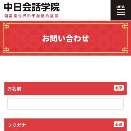
中日会話学院｜
MENU
お問い合わせ
お名前
必須
フリガナ
必須