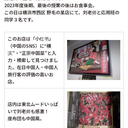
2023年度後期、最後の授業の後はお食事会。
この日は横浜市西区 野毛の某店にて、刘老师と応用班の
同学３名です。
このお店は「小红书」
（中国のSNS）に“横
滨”・“正宗中国菜”と入
力・検索して見つけまし
た。在日中国人・中国人
旅行客の評価の高いお
店。
店内は東北ムードいっぱ
いで刘老师も感激！
座布団も中国風。