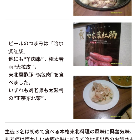
ビールのつまみは「哈尔
滨红肠」
他にも“羊肉串”，極太春
雨“大拉皮”，
東北風酢豚“锅包肉”を食
べました。
いずれも刘老师も太鼓判
の“正宗东北菜”。
生徒３名は初めて食べる本格東北料理の風味に興奮気味、
刘老师は懐かしい故郷の味に加えて哈尔滨出身のお姉さん