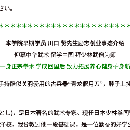
さい。
＊＊＊＊＊＊＊＊＊＊＊＊＊＊＊＊＊＊＊＊＊＊
本学院早期学员 川口 贤先生励志创业事迹介绍
仰慕中华武术 留学中国 拜少林武僧为师
一身正宗拳术 学成回国后 致力拓展养心健身护身
持酷似关羽爱用的古兵器――“青龙偃月刀”，脖子
し)，是日本著名的武术专家。现任日本少林拳同盟会代表
学院藤泽校，我曾教过他一段基础课，是一位勤奋的好