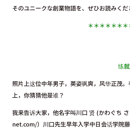
そのユニークな創業物語を、ぜひお読みくだ
＊＊＊＊＊＊＊
练就
照片上这位中年男子，英姿飒爽，风华正茂。手
上，你猜猜他是谁？
我来告诉大家，他名字叫川口 贤 (かわぐち さと
net.com/）川口先生早年入学中日会话