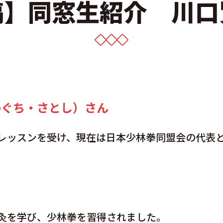
稿】同窓生紹介 川口
わぐち・さとし）さん
レッスンを受け、現在は日本少林拳同盟会の代表
灸を学び、少林拳を習得されました。