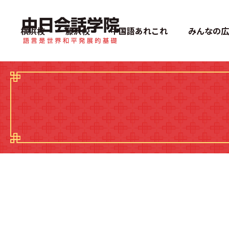
中日会話学院
横浜校
藤沢校
中国語あれこれ
みんなの広