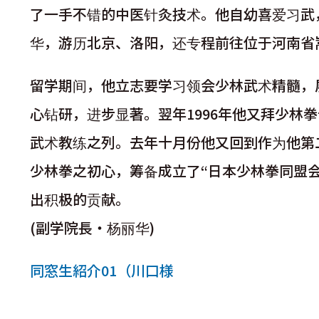
了一手不错的中医针灸技术。他自幼喜爱习武
华，游历北京、洛阳，还专程前往位于河南省
留学期间，他立志要学习领会少林武术精髓，
心钻研，进步显著。翌年1996年他又拜少
武术教练之列。去年十月份他又回到作为他第
少林拳之初心，筹备成立了“日本少林拳同盟
出积极的贡献。
(副学院長・杨丽华)
同窓生紹介01（川口様