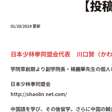
【投
01/20/2024 更新
日本少林拳同盟会代表 川口賢（か
学院草創期より副学院長・楊麗華先生の個人
日本少林拳同盟会
http://shaolin net.com/
中国語を学び、その後留学。さらに中国の鍼