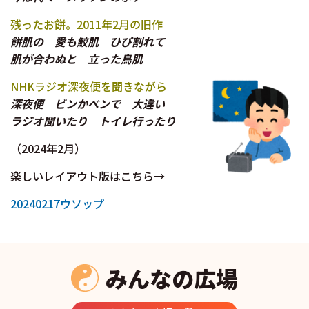
残ったお餅。2011年2月の旧作
餅肌の 愛も鮫肌 ひび割れて
肌が合わぬと 立った鳥肌
NHKラジオ深夜便を聞きながら
深夜便 ビンかベンで 大違い
ラジオ聞いたり トイレ行ったり
（2024年2月）
楽しいレイアウト版はこちら→
20240217ウソップ
みんなの広場