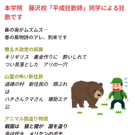
本学院 藤沢校「平成狂歌師」同学による狂
歌です
鼻の奥がムズムズ…
春の風物詩のアレ、到来です
驕る大政党の誤算
キリギリス 裏金作りに 酔いしれて
つい見落とした アリの一穴
山里の怖い新住民
過疎の村 新住民の 顔ぶれ
は
ハチさんクマさん 猪助エテ
公
アニマル国盗り物語
戦国は 猿と狸が 国を盗り
今は代々 メリケンのポチ