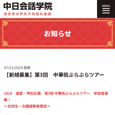
中日会話学院｜
MENU
お知らせ
07/13/2024 更新
【新規募集】第3回 中華街ぶらぶらツアー
2024 盛夏・特別企画 第3回 中華街ぶらぶらツアー 参加者募
集！
＜在校生・在籍経験者限定＞