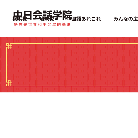
中日会話学院
横浜校
藤沢校
中国語あれこれ
みんなの広