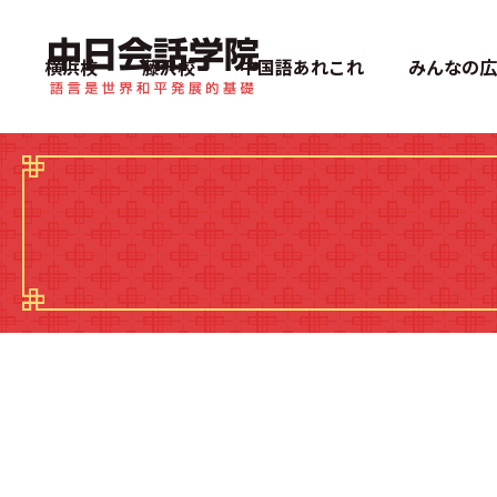
中日会話学院
横浜校
藤沢校
中国語あれこれ
みんなの広